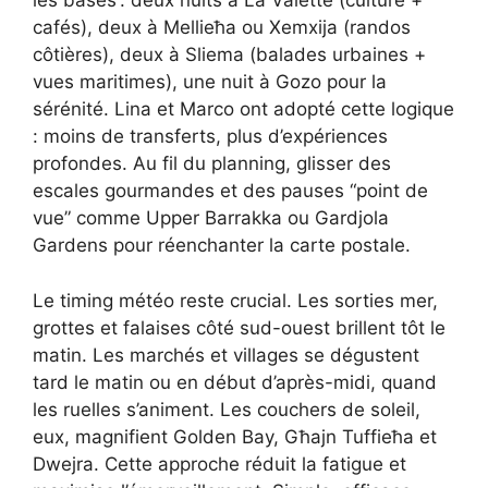
les bases : deux nuits à La Valette (culture +
cafés), deux à Mellieħa ou Xemxija (randos
côtières), deux à Sliema (balades urbaines +
vues maritimes), une nuit à Gozo pour la
sérénité. Lina et Marco ont adopté cette logique
: moins de transferts, plus d’expériences
profondes. Au fil du planning, glisser des
escales gourmandes et des pauses “point de
vue” comme Upper Barrakka ou Gardjola
Gardens pour réenchanter la carte postale.
Le timing météo reste crucial. Les sorties mer,
grottes et falaises côté sud-ouest brillent tôt le
matin. Les marchés et villages se dégustent
tard le matin ou en début d’après-midi, quand
les ruelles s’animent. Les couchers de soleil,
eux, magnifient Golden Bay, Għajn Tuffieħa et
Dwejra. Cette approche réduit la fatigue et