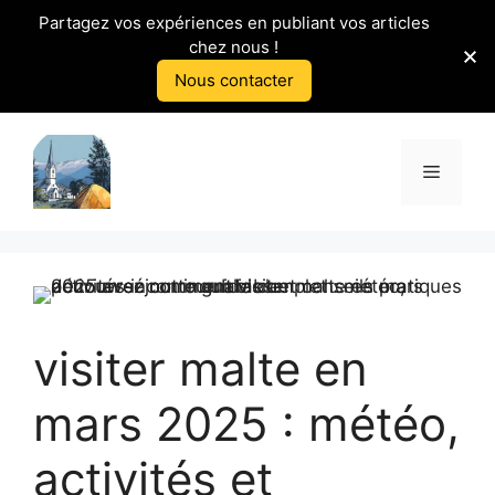
Partagez vos expériences en publiant vos articles
chez nous !
Nous contacter
Aller
au
Menu
contenu
visiter malte en
mars 2025 : météo,
activités et