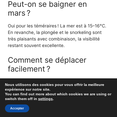
Peut-on se baigner en
mars ?
Oui pour les téméraires ! La mer est à 15–16°C.
En revanche, la plongée et le snorkeling sont
très plaisants avec combinaison, la visibilité
restant souvent excellente.
Comment se déplacer
facilement ?
Le bus est économique et couvre l’archipel. Le
Nous utilisons des cookies pour vous offrir la meilleure
scooter ajoute de la liberté sur les courtes
expérience sur notre site.
You can find out more about which cookies we are using or
distances, la voiture est idéale pour explorer
switch them off in
settings
.
plusieurs sites dans la même journée.
Renseignez-vous sur les horaires de bus et
Accepter
anticipez le stationnement en ville.