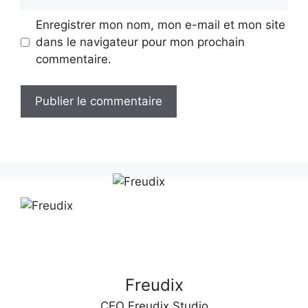
web
Enregistrer mon nom, mon e-mail et mon site
dans le navigateur pour mon prochain
commentaire.
A
l
t
e
r
n
a
t
Freudix
i
v
CEO Freudix Studio