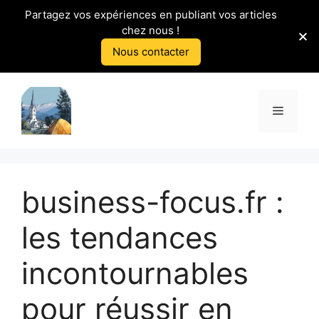
Partagez vos expériences en publiant vos articles
chez nous !
Nous contacter
Aller
au
Menu
contenu
business-focus.fr :
les tendances
incontournables
pour réussir en