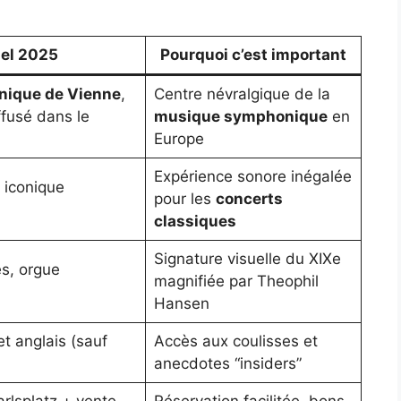
iel 2025
Pourquoi c’est important
nique de Vienne
,
Centre névralgique de la
fusé dans le
musique symphonique
en
Europe
Expérience sonore inégalée
 iconique
pour les
concerts
classiques
Signature visuelle du XIXe
s, orgue
magnifiée par Theophil
Hansen
t anglais (sauf
Accès aux coulisses et
anecdotes “insiders”
arlsplatz + vente
Réservation facilitée, bons