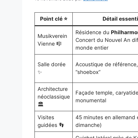
Point clé ⭐
Détail essent
Résidence du
Philharmo
Musikverein
Concert du Nouvel An dif
Vienne 🎼
monde entier
Salle dorée
Acoustique de référence,
✨
“shoebox”
Architecture
Façade temple, caryatide
néoclassique
monumental
🏛️
Visites
45 minutes en allemand e
guidées 👣
dimanche)
Guichet latéral près de K