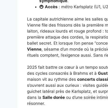
symphonique
.
🚇
Accès
: métro Karlsplatz (U1, U2
La capitale autrichienne aime les salles q
Vienne file des frissons dès la première 
laiton, rideaux lourds et rouge profond : tou
première attaque des cordes, la respirat
ballet secret. Et lorsque l’on pense “conce
Vienne
, sésame d’un monde où la précisio
rituels comptent, l’exigence aussi. Sans 
2025 fait battre ce cœur à un tempo sout
des cycles consacrés à Brahms et à
Gust
maison vit au rythme des
concerts class
s’ouvrent aussi aux curieux : visites guidé
guichet latéral près de Karlsplatz, et sur
dans la
Salle dorée
ou d’une soirée intimi
résonner.