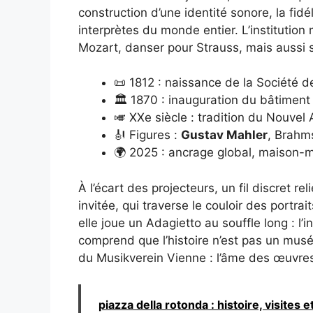
construction d’une identité sonore, la fidé
interprètes du monde entier. L’institution m
Mozart, danser pour Strauss, mais aussi 
📜 1812 : naissance de la Société d
🏛️ 1870 : inauguration du bâtiment
🎺 XXe siècle : tradition du Nouvel A
🎻 Figures :
Gustav Mahler
, Brahms
🌍 2025 : ancrage global, maison-
À l’écart des projecteurs, un fil discret r
invitée, qui traverse le couloir des portra
elle joue un Adagietto au souffle long : l’i
comprend que l’histoire n’est pas un musée;
du Musikverein Vienne : l’âme des œuvres s
piazza della rotonda : histoire, visites 