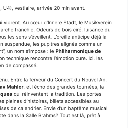
, U4), vestiaire, arrivée 20 min avant.
ui vibrent. Au cœur d’Innere Stadt, le Musikverein
marche franchie. Odeurs de bois ciré, luisance du
s les sens s’éveillent. L’oreille anticipe déjà la
ion suspendue, les pupitres alignés comme un
rt”, un nom s’impose : le
Philharmonique de
n technique rencontre l’émotion pure. Ici, les
rien de compassé.
enu. Entre la ferveur du Concert du Nouvel An,
av Mahler
, et l’écho des grandes tournées, la
iques
qui réinventent la tradition. Les portes
es pleines d’histoires, billets accessibles au
prises de calendrier. Envie d’un baptême musical
ste dans la Salle Brahms? Tout est là, prêt à