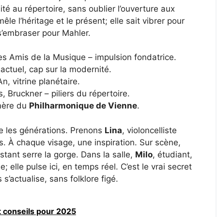
lité au répertoire, sans oublier l’ouverture aux
êle l’héritage et le présent; elle sait vibrer pour
s’embraser pour Mahler.
es Amis de la Musique – impulsion fondatrice.
 actuel, cap sur la modernité.
n, vitrine planétaire.
, Bruckner – piliers du répertoire.
mère du
Philharmonique de Vienne
.
elie les générations. Prenons
Lina
, violoncelliste
its. À chaque visage, une inspiration. Sur scène,
nstant serre la gorge. Dans la salle,
Milo
, étudiant,
 elle pulse ici, en temps réel. C’est le vrai secret
’actualise, sans folklore figé.
et conseils pour 2025