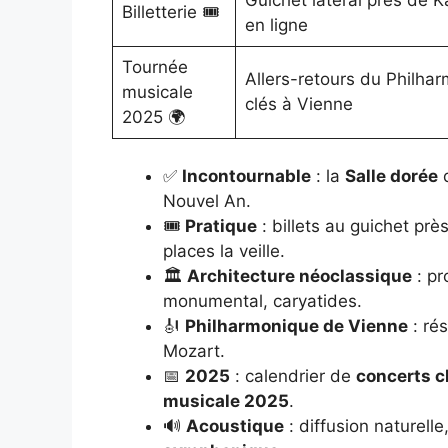
Billetterie 🎟️
en ligne
Tournée
Allers-retours du Philha
musicale
clés à Vienne
2025 🌍
✅
Incontournable
: la
Salle dorée
d
Nouvel An.
🎟️
Pratique
: billets au guichet près
places la veille.
🏛️
Architecture néoclassique
: pr
monumental, caryatides.
🎻
Philharmonique de Vienne
: ré
Mozart.
📅
2025
: calendrier de
concerts c
musicale 2025
.
🔊
Acoustique
: diffusion naturelle