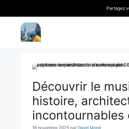
Partagez v
Aller
au
contenu
Découvrir le mus
histoire, archite
incontournables
16 novembre 2025
par
David Morel