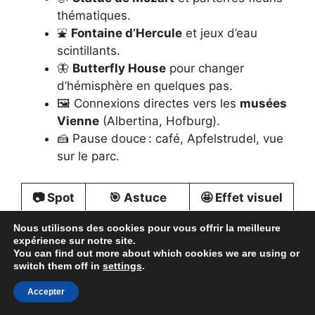
thématiques.
⛲
Fontaine d’Hercule
et jeux d’eau
scintillants.
🦋
Butterfly House
pour changer
d’hémisphère en quelques pas.
🖼️ Connexions directes vers les
musées
Vienne
(Albertina, Hofburg).
🍰 Pause douce : café, Apfelstrudel, vue
sur le parc.
📷 Spot
🎯 Astuce
🤩 Effet visuel
Prendre en
Nous utilisons des cookies pour vous offrir la meilleure
Perspective
expérience sur notre site.
Mozart
diagonale,
You can find out more about which cookies we are using or
dynamique et
🎻
intégrer la
switch them off in
settings
.
couleurs vives
pelouse
Accepter
Vitesse 1/125