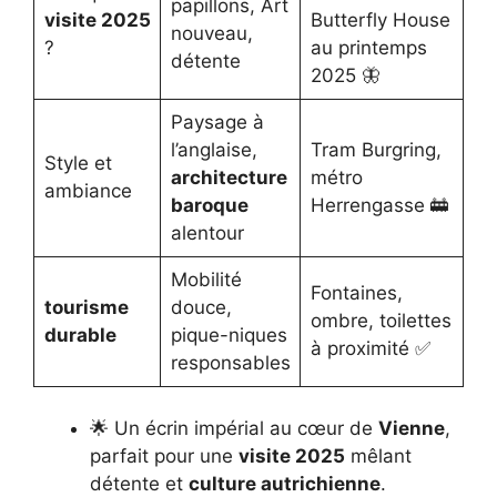
papillons, Art
visite 2025
Butterfly House
nouveau,
?
au printemps
détente
2025 🦋
Paysage à
l’anglaise,
Tram Burgring,
Style et
architecture
métro
ambiance
baroque
Herrengasse 🚋
alentour
Mobilité
Fontaines,
tourisme
douce,
ombre, toilettes
durable
pique-niques
à proximité ✅
responsables
🌟 Un écrin impérial au cœur de
Vienne
,
parfait pour une
visite 2025
mêlant
détente et
culture autrichienne
.