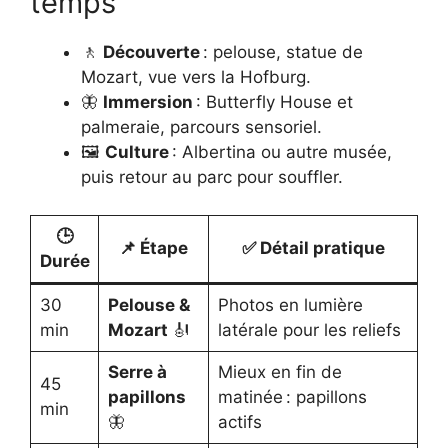
temps
🚶
Découverte
: pelouse, statue de
Mozart, vue vers la Hofburg.
🦋
Immersion
: Butterfly House et
palmeraie, parcours sensoriel.
🖼️
Culture
: Albertina ou autre musée,
puis retour au parc pour souffler.
🕒
📌 Étape
✅ Détail pratique
Durée
30
Pelouse &
Photos en lumière
min
Mozart
🎻
latérale pour les reliefs
Serre à
Mieux en fin de
45
papillons
matinée : papillons
min
🦋
actifs