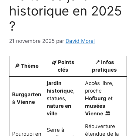
historique en 2025
?
21 novembre 2025
par
David Morel
🌿 Points
📍 Infos
🔎 Thème
clés
pratiques
jardin
Accès libre,
historique
,
proche
Burggarten
statues,
Hofburg
et
à
Vienne
nature en
musées
ville
Vienne
🏛️
Réouverture
Serre à
Pourquoi en
étendue de la