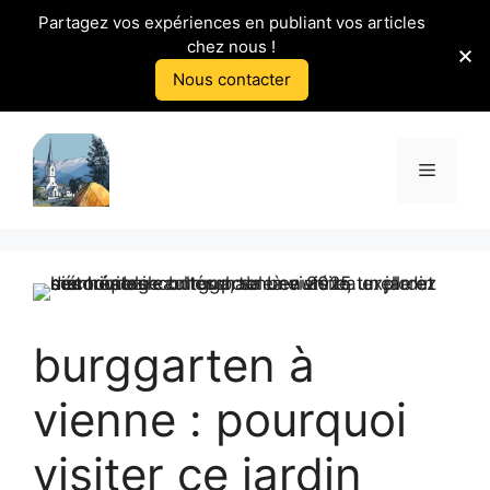
Partagez vos expériences en publiant vos articles
chez nous !
Nous contacter
Aller
au
Menu
contenu
burggarten à
vienne : pourquoi
visiter ce jardin