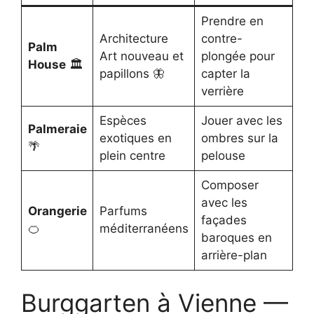
Prendre en
Architecture
contre-
Palm
Art nouveau et
plongée pour
House
🏛️
papillons 🦋
capter la
verrière
Espèces
Jouer avec les
Palmeraie
exotiques en
ombres sur la
🌴
plein centre
pelouse
Composer
avec les
Orangerie
Parfums
façades
🍊
méditerranéens
baroques en
arrière-plan
Burggarten à Vienne —