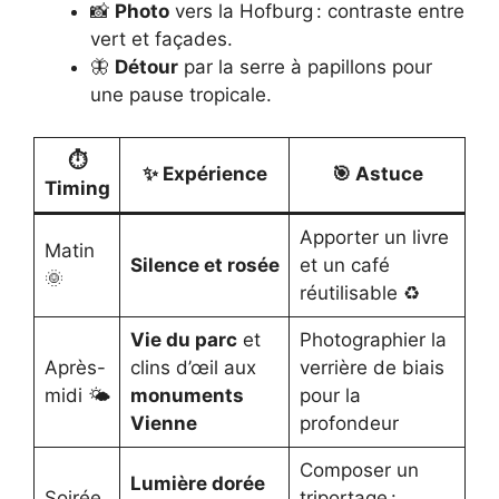
📸
Photo
vers la Hofburg : contraste entre
vert et façades.
🦋
Détour
par la serre à papillons pour
une pause tropicale.
⏱️
✨ Expérience
🎯 Astuce
Timing
Apporter un livre
Matin
Silence et rosée
et un café
🌞
réutilisable ♻️
Vie du parc
et
Photographier la
Après-
clins d’œil aux
verrière de biais
midi 🌤️
monuments
pour la
Vienne
profondeur
Composer un
Lumière dorée
Soirée
triportage :