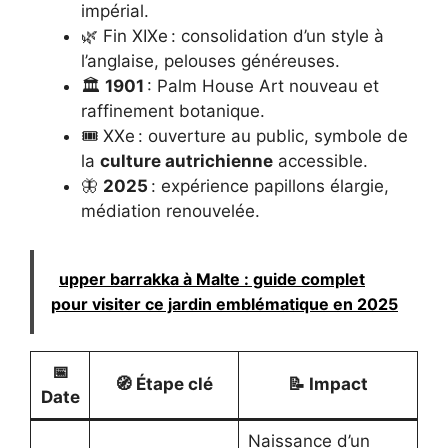
impérial.
🌿 Fin XIXe : consolidation d’un style à
l’anglaise, pelouses généreuses.
🏛️
1901
: Palm House Art nouveau et
raffinement botanique.
🎟️ XXe : ouverture au public, symbole de
la
culture autrichienne
accessible.
🦋
2025
: expérience papillons élargie,
médiation renouvelée.
upper barrakka à Malte : guide complet
pour visiter ce jardin emblématique en 2025
📅
🧭 Étape clé
📝 Impact
Date
Naissance d’un