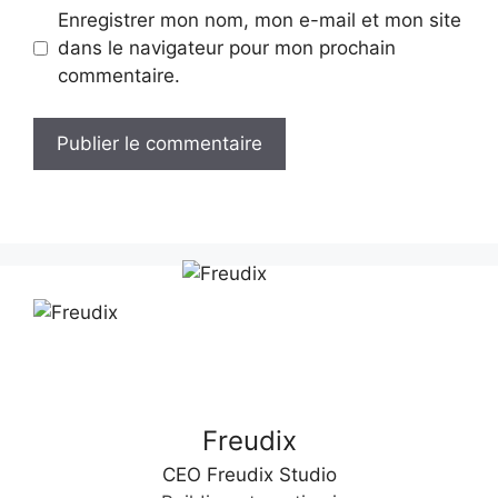
Enregistrer mon nom, mon e-mail et mon site
dans le navigateur pour mon prochain
commentaire.
A
l
t
e
r
n
a
t
Freudix
i
v
CEO Freudix Studio