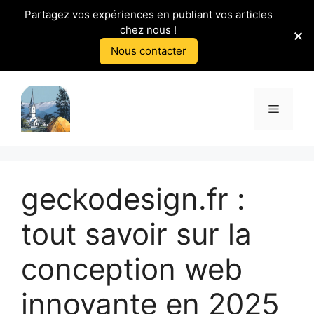
Partagez vos expériences en publiant vos articles
chez nous !
Nous contacter
Aller
au
Menu
contenu
geckodesign.fr :
tout savoir sur la
conception web
innovante en 2025