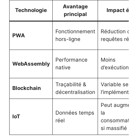
Avantage
Technologie
Impact éco
principal
Fonctionnement
Réduction des
PWA
hors-ligne
requêtes rése
Performance
Moins
WebAssembly
native
d’exécution JS
Traçabilité &
Variable selon
Blockchain
décentralisation
l’implémentati
Peut augmente
Données temps
la
IoT
réel
consommation
si massifié