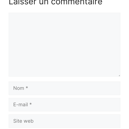
Laisser un commentaire
Commentaire
Nom
E-
mail
Site
web