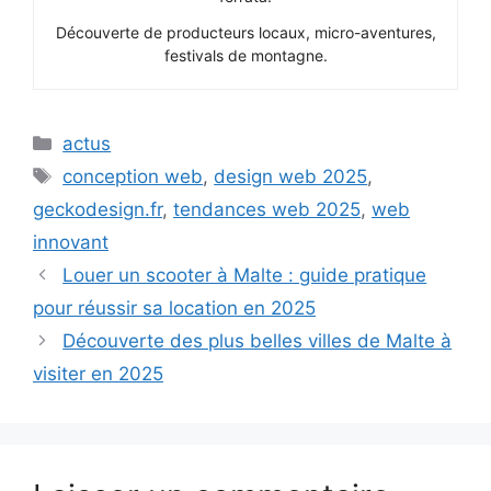
Découverte de producteurs locaux, micro-aventures,
festivals de montagne.
Catégories
actus
Étiquettes
conception web
,
design web 2025
,
geckodesign.fr
,
tendances web 2025
,
web
innovant
Louer un scooter à Malte : guide pratique
pour réussir sa location en 2025
Découverte des plus belles villes de Malte à
visiter en 2025