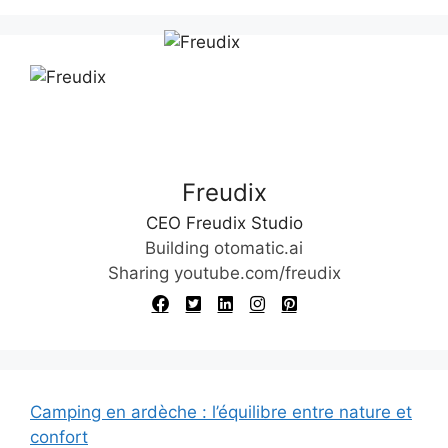
l
t
e
r
n
a
t
Freudix
i
v
CEO Freudix Studio
e
Building otomatic.ai
:
Sharing youtube.com/freudix
Camping en ardèche : l’équilibre entre nature et
confort