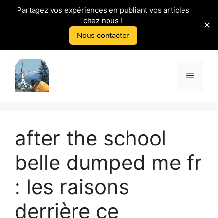
Partagez vos expériences en publiant vos articles
chez nous !
Nous contacter
Aller
au
Menu
contenu
after the school
belle dumped me fr
: les raisons
derrière ce