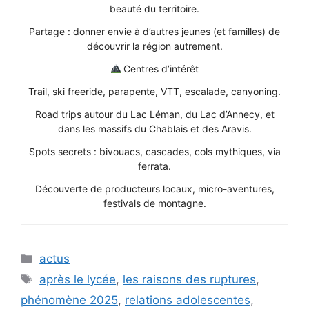
beauté du territoire.
Partage : donner envie à d’autres jeunes (et familles) de
découvrir la région autrement.
Centres d’intérêt
Trail, ski freeride, parapente, VTT, escalade, canyoning.
Road trips autour du Lac Léman, du Lac d’Annecy, et
dans les massifs du Chablais et des Aravis.
Spots secrets : bivouacs, cascades, cols mythiques, via
ferrata.
Découverte de producteurs locaux, micro-aventures,
festivals de montagne.
Catégories
actus
Étiquettes
après le lycée
,
les raisons des ruptures
,
phénomène 2025
,
relations adolescentes
,