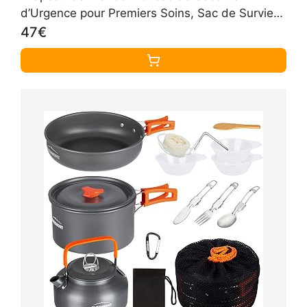
d’Urgence pour Premiers Soins, Sac de Survie
Pratique,Trousse de Secours, Survie Materiel
47€
Militaire pour Camping