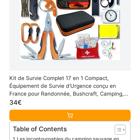
Kit de Survie Complet 17 en 1 Compact,
Équipement de Survie d’Urgence conçu en
France pour Randonnée, Bushcraft, Camping,
Pince Multifonctions, Trousse de Secours,
34€
Boussole, Couverture de Survie
Table of Contents
Les incontournables du camping sauvage en