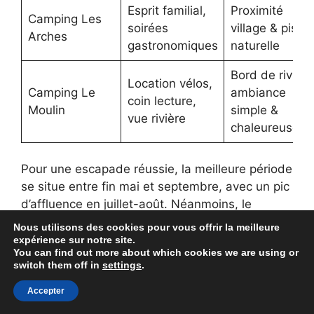
Esprit familial,
Proximité
Camping Les
soirées
village & pisci
Arches
gastronomiques
naturelle
Bord de rivière
Location vélos,
Camping Le
ambiance
coin lecture,
Moulin
simple &
vue rivière
chaleureuse
Pour une escapade réussie, la meilleure période
se situe entre fin mai et septembre, avec un pic
d’affluence en juillet-août. Néanmoins, le
printemps et l’automne offrent des couleurs
Nous utilisons des cookies pour vous offrir la meilleure
vibrantes et une fréquentation plus douce,
expérience sur notre site.
You can find out more about which cookies we are using or
parfaites pour savourer en paix. Avant de partir,
switch them off in
settings
.
pensez à réserver directement via les sites des
campings, garantissant accès aux meilleurs
Accepter
emplacements et conseils personnalisés.