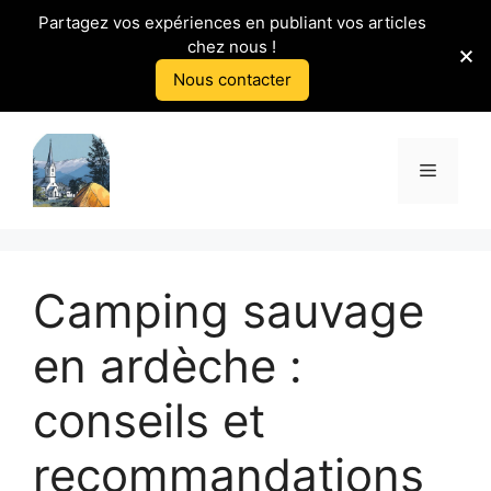
Partagez vos expériences en publiant vos articles
chez nous !
Nous contacter
Aller
au
Menu
contenu
Camping sauvage
en ardèche :
conseils et
recommandations