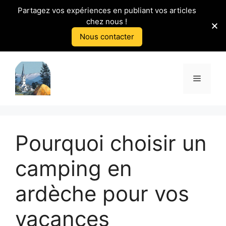
Partagez vos expériences en publiant vos articles
chez nous !
Nous contacter
Aller
au
Menu
contenu
Pourquoi choisir un
camping en
ardèche pour vos
vacances