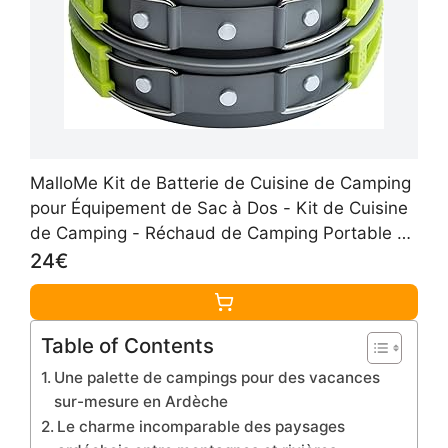
MalloMe Kit de Batterie de Cuisine de Camping
pour Équipement de Sac à Dos - Kit de Cuisine
de Camping - Réchaud de Camping Portable et
Réchaud de Sac à Dos Compatible -
24€
Accessoires de Camping
Table of Contents
Une palette de campings pour des vacances
sur-mesure en Ardèche
Le charme incomparable des paysages