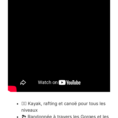
🚣‍♂️ Kayak, rafting et canoë pour tous les
niveaux
🏞️ Randonnée à travers les Gorges et les