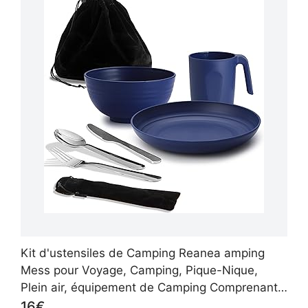
Kit d'ustensiles de Camping Reanea amping
Mess pour Voyage, Camping, Pique-Nique,
Plein air, équipement de Camping Comprenant
Couteau, cuillère, Fourchette, Couverts, Tasse,
16€