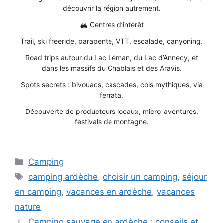
découvrir la région autrement.
🏔️ Centres d’intérêt
Trail, ski freeride, parapente, VTT, escalade, canyoning.
Road trips autour du Lac Léman, du Lac d’Annecy, et
dans les massifs du Chablais et des Aravis.
Spots secrets : bivouacs, cascades, cols mythiques, via
ferrata.
Découverte de producteurs locaux, micro-aventures,
festivals de montagne.
Catégories
Camping
Étiquettes
camping ardèche
,
choisir un camping
,
séjour
en camping
,
vacances en ardèche
,
vacances
nature
Camping sauvage en ardèche : conseils et