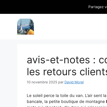
Partagez v
Aller
au
contenu
avis-et-notes : c
les retours clien
10 novembre 2025
par
David Morel
Le soleil perce la toile du van. L’air sent 
bancale, la petite boutique de montagne