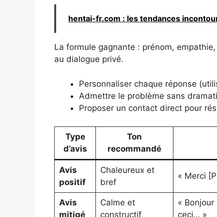
hentai-fr.com : les tendances inconto
La formule gagnante : prénom, empathie, di
au dialogue privé.
Personnaliser chaque réponse (utili
Admettre le problème sans dramati
Proposer un contact direct pour ré
Type
Ton
d’avis
recommandé
Avis
Chaleureux et
« Merci [P
positif
bref
Avis
Calme et
« Bonjour 
mitigé
constructif
ceci… »