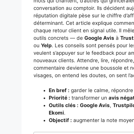
mots qui chantent, d’autres qui grinceraie
conversation au comptoir. Ils décident aujo
réputation digitale pèse sur le chiffre d’a
déterminant. Cet article explique comment
chaque retour client en signal utile. Il mê
outils concrets — de
Google Avis
à
Trust
ou
Yelp
. Les conseils sont pensés pour l
veulent s’appuyer sur le feedback pour amél
nouveaux clients. Attendre, lire, répondre,
commentaire devienne une boussole et non
visages, on entend les doutes, on sent l’a
En bref :
garder le calme, répondre 
Priorité :
transformer un
avis négat
Outils clés :
Google Avis
,
Trustpil
Ekomi
.
Objectif :
augmenter la note moye