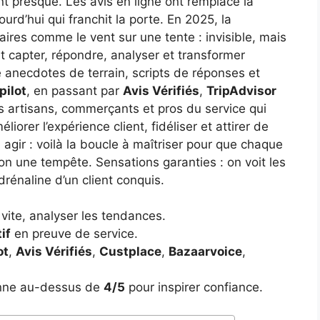
nt presque. Les avis en ligne ont remplacé la
urd’hui qui franchit la porte. En 2025, la
ffaires comme le vent sur une tente : invisible, mais
 capter, répondre, analyser et transformer
le anecdotes de terrain, scripts de réponses et
pilot
, en passant par
Avis Vérifiés
,
TripAdvisor
es artisans, commerçants et pros du service qui
iorer l’expérience client, fidéliser et attirer de
 agir : voilà la boucle à maîtriser pour que chaque
 une tempête. Sensations garanties : on voit les
drénaline d’un client conquis.
vite, analyser les tendances.
if
en preuve de service.
ot
,
Avis Vérifiés
,
Custplace
,
Bazaarvoice
,
nne au-dessus de
4/5
pour inspirer confiance.