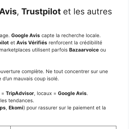
Avis
,
Trustpilot
et les autres
sage.
Google Avis
capte la recherche locale.
ilot
et
Avis Vérifiés
renforcent la crédibilité
marketplaces utilisent parfois
Bazaarvoice
ou
ouverture complète. Ne tout concentrer sur une
e d’un mauvais coup isolé.
s =
TripAdvisor
, locaux =
Google Avis
.
r les tendances.
ops
,
Ekomi
) pour rassurer sur le paiement et la