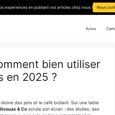
os expériences en publiant vos articles chez nous !
Nous cont
Actus
Cam
omment bien utiliser
ts en 2025 ?
la résine des pins et le café brûlant. Sur une table
Bivouac & Co
scrute son écran : des étoiles, des