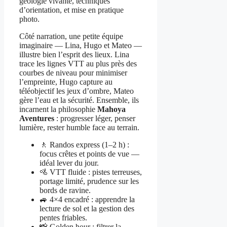
géologie vivante, techniques
d’orientation, et mise en pratique
photo.
Côté narration, une petite équipe
imaginaire — Lina, Hugo et Mateo —
illustre bien l’esprit des lieux. Lina
trace les lignes VTT au plus près des
courbes de niveau pour minimiser
l’empreinte, Hugo capture au
téléobjectif les jeux d’ombre, Mateo
gère l’eau et la sécurité. Ensemble, ils
incarnent la philosophie
Mahoya
Aventures
: progresser léger, penser
lumière, rester humble face au terrain.
🚶 Randos express (1–2 h) :
focus crêtes et points de vue —
idéal lever du jour.
🚵 VTT fluide : pistes terreuses,
portage limité, prudence sur les
bords de ravine.
🚙 4×4 encadré : apprendre la
lecture de sol et la gestion des
pentes friables.
📸 Golden hour : filtrer la