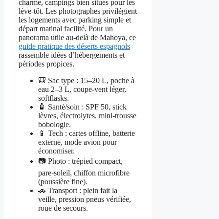
charme, campings bien situés pour les
lève-tôt. Les photographes privilégient
les logements avec parking simple et
départ matinal facilité. Pour un
panorama utile au-delà de Mahoya, ce
guide pratique des déserts espagnols
rassemble idées d’hébergements et
périodes propices.
🎒 Sac type : 15–20 L, poche à
eau 2–3 L, coupe-vent léger,
softflasks.
🧴 Santé/soin : SPF 50, stick
lèvres, électrolytes, mini-trousse
bobologie.
📱 Tech : cartes offline, batterie
externe, mode avion pour
économiser.
📷 Photo : trépied compact,
pare-soleil, chiffon microfibre
(poussière fine).
🚗 Transport : plein fait la
veille, pression pneus vérifiée,
roue de secours.