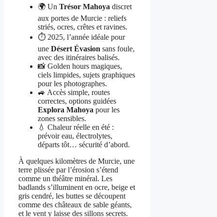
🌍 Un
Trésor Mahoya
discret
aux portes de Murcie : reliefs
striés, ocres, crêtes et ravines.
⏱️ 2025, l’année idéale pour
une
Désert Évasion
sans foule,
avec des itinéraires balisés.
📸 Golden hours magiques,
ciels limpides, sujets graphiques
pour les photographes.
🚙 Accès simple, routes
correctes, options guidées
Explora Mahoya
pour les
zones sensibles.
💧 Chaleur réelle en été :
prévoir eau, électrolytes,
départs tôt… sécurité d’abord.
À quelques kilomètres de Murcie, une
terre plissée par l’érosion s’étend
comme un théâtre minéral. Les
badlands s’illuminent en ocre, beige et
gris cendré, les buttes se découpent
comme des châteaux de sable géants,
et le vent y laisse des sillons secrets.