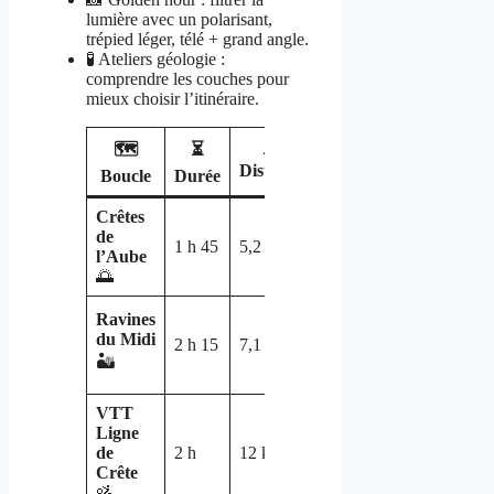
lumière avec un polarisant,
trépied léger, télé + grand angle.
🧪 Ateliers géologie :
comprendre les couches pour
mieux choisir l’itinéraire.
🗺️
⏳
🏔️
📏
🎚️ Niveau
Distance
Boucle
Durée
Dénivelé
Crêtes
de
1 h 45
5,2 km
+190 m
Facile+
l’Aube
🌅
Ravines
du Midi
2 h 15
7,1 km
+230 m
Modéré
🏜️
VTT
Ligne
de
2 h
12 km
+260 m
Modéré+
Crête
🚵