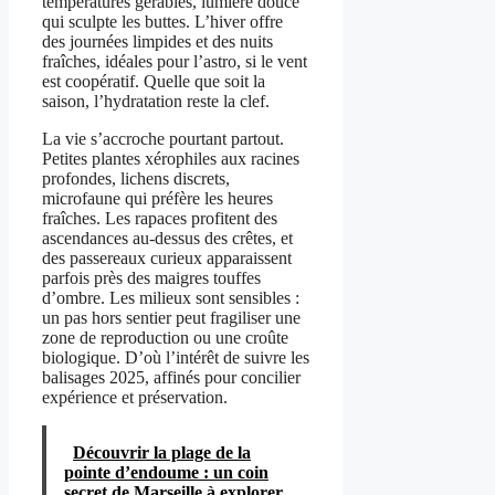
températures gérables, lumière douce
qui sculpte les buttes. L’hiver offre
des journées limpides et des nuits
fraîches, idéales pour l’astro, si le vent
est coopératif. Quelle que soit la
saison, l’hydratation reste la clef.
La vie s’accroche pourtant partout.
Petites plantes xérophiles aux racines
profondes, lichens discrets,
microfaune qui préfère les heures
fraîches. Les rapaces profitent des
ascendances au-dessus des crêtes, et
des passereaux curieux apparaissent
parfois près des maigres touffes
d’ombre. Les milieux sont sensibles :
un pas hors sentier peut fragiliser une
zone de reproduction ou une croûte
biologique. D’où l’intérêt de suivre les
balisages 2025, affinés pour concilier
expérience et préservation.
Découvrir la plage de la
pointe d’endoume : un coin
secret de Marseille à explorer