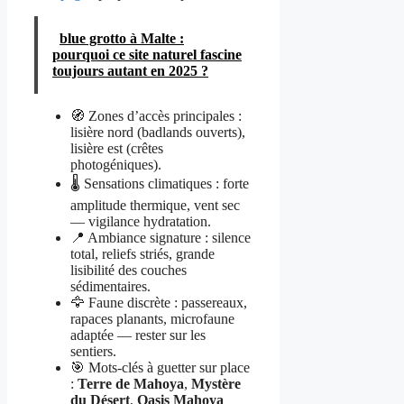
blue grotto à Malte :
pourquoi ce site naturel fascine
toujours autant en 2025 ?
🧭 Zones d’accès principales :
lisière nord (badlands ouverts),
lisière est (crêtes
photogéniques).
🌡️ Sensations climatiques : forte
amplitude thermique, vent sec
— vigilance hydratation.
📍 Ambiance signature : silence
total, reliefs striés, grande
lisibilité des couches
sédimentaires.
🦅 Faune discrète : passereaux,
rapaces planants, microfaune
adaptée — rester sur les
sentiers.
🎯 Mots-clés à guetter sur place
:
Terre de Mahoya
,
Mystère
du Désert
,
Oasis Mahoya