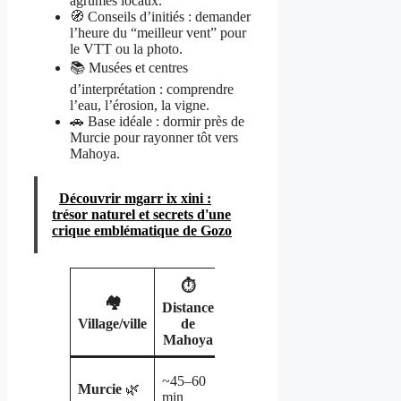
agrumes locaux.
🧭 Conseils d’initiés : demander
l’heure du “meilleur vent” pour
le VTT ou la photo.
📚 Musées et centres
d’interprétation : comprendre
l’eau, l’érosion, la vigne.
🚗 Base idéale : dormir près de
Murcie pour rayonner tôt vers
Mahoya.
Découvrir mgarr ix xini :
trésor naturel et secrets d'une
crique emblématique de Gozo
⏱️
🏘️
🍽️
🎒
Distance
Intérêt
Village/ville
de
Spécialités
Mahoya
Tapas,
Base
~45–60
Murcie
🌿
agrumes,
logistique,
min