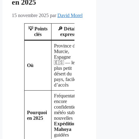
en 2025
15 novembre 2025
par
David Morel
💡 Points
🔎 Détails
clés
express
Province de
Murcie,
Espagne
🇪🇸 — le
Où
plus petit
désert du
pays, facile
d’accès
Fréquentation
encore
confidentielle,
Pourquoi
météo stable,
en 2025
nouvelles
Expéditions
Mahoya
guidées