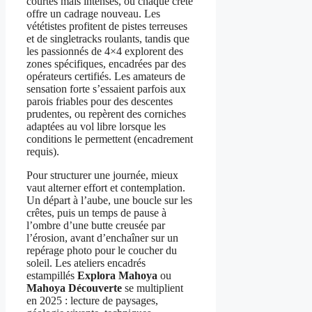
courtes mais intenses, où chaque crête
offre un cadrage nouveau. Les
vététistes profitent de pistes terreuses
et de singletracks roulants, tandis que
les passionnés de 4×4 explorent des
zones spécifiques, encadrées par des
opérateurs certifiés. Les amateurs de
sensation forte s’essaient parfois aux
parois friables pour des descentes
prudentes, ou repèrent des corniches
adaptées au vol libre lorsque les
conditions le permettent (encadrement
requis).
Pour structurer une journée, mieux
vaut alterner effort et contemplation.
Un départ à l’aube, une boucle sur les
crêtes, puis un temps de pause à
l’ombre d’une butte creusée par
l’érosion, avant d’enchaîner sur un
repérage photo pour le coucher du
soleil. Les ateliers encadrés
estampillés
Explora Mahoya
ou
Mahoya Découverte
se multiplient
en 2025 : lecture de paysages,