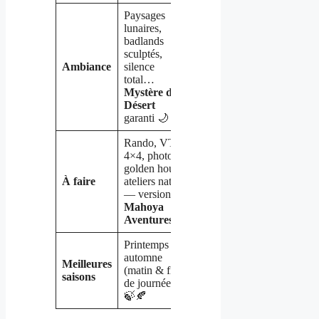
Paysages
lunaires,
badlands
sculptés,
Ambiance
silence
total…
Mystère du
Désert
garanti 🌙
Rando, VTT,
4×4, photo
golden hour,
À faire
ateliers nature
— version
Mahoya
Aventures
🚵
Printemps et
automne
Meilleures
(matin & fin
saisons
de journée)
🍃🍂