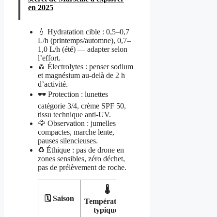
en 2025
💧 Hydratation cible : 0,5–0,7
L/h (printemps/automne), 0,7–
1,0 L/h (été) — adapter selon
l’effort.
🧂 Électrolytes : penser sodium
et magnésium au-delà de 2 h
d’activité.
🕶️ Protection : lunettes
catégorie 3/4, crème SPF 50,
tissu technique anti-UV.
🦅 Observation : jumelles
compactes, marche lente,
pauses silencieuses.
♻️ Éthique : pas de drone en
zones sensibles, zéro déchet,
pas de prélèvement de roche.
🌡️
🌬️
🔔
🗓️ Saison
Températures
Conseil
Particularités
typiques