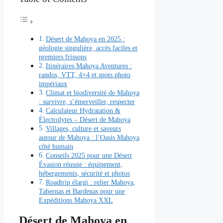
Désert de Mahoya en 2025 :
géologie singulière, accès faciles et
premiers frissons
Itinéraires Mahoya Aventures :
randos, VTT, 4×4 et spots photo
impériaux
Climat et biodiversité de Mahoya
: survivre, s’émerveiller, respecter
Calculateur Hydratation &
Électrolytes – Désert de Mahoya
Villages, culture et saveurs
autour de Mahoya : l’Oasis Mahoya
côté humain
Conseils 2025 pour une Désert
Évasion réussie : équipement,
hébergements, sécurité et photos
Roadtrip élargi : relier Mahoya,
Tabernas et Bardenas pour une
Expéditions Mahoya XXL
Désert de Mahoya en