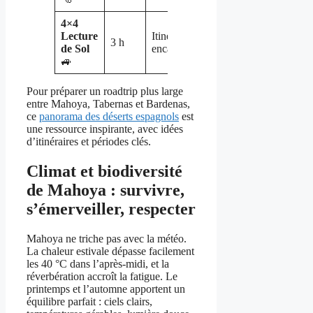
4×4
Lecture
Itinéraire
3 h
Variable
Découverte
de Sol
encadré
🚙
Pour préparer un roadtrip plus large
entre Mahoya, Tabernas et Bardenas,
ce
panorama des déserts espagnols
est
une ressource inspirante, avec idées
d’itinéraires et périodes clés.
Climat et biodiversité
de Mahoya : survivre,
s’émerveiller, respecter
Mahoya ne triche pas avec la météo.
La chaleur estivale dépasse facilement
les 40 °C dans l’après-midi, et la
réverbération accroît la fatigue. Le
printemps et l’automne apportent un
équilibre parfait : ciels clairs,