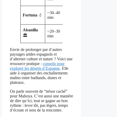
vins
culture
Détente
~30–40
Thermalisme,
Fortuna
💧
post-
min
cuisine locale
rando
Ruelles,
Abanilla
~20–30
Gâteaux
ambiance
🏛️
min
d’amande
paisible
Envie de prolonger par d’autres
paysages arides espagnols et
d’alterner culture et nature ? Voici une
ressource pratique :
conseils pour
explorer les déserts d’Espagne
. Elle
aide à organiser des enchaînements
malins entre badlands, dunes et
plateaux.
On parle souvent de “trésor caché”
pour Mahoya. C’est aussi une manière
de dire qu’ici, tout se gagne au bon
rythme : lever tôt, pas légers, temps
d’écoute et sens de la rencontre.