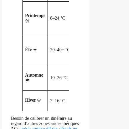
Départs
Lumière
tôt,
Printemps
douce,
photo
8–24 °C
🌼
floraisons
macro
ponctuelles
📷
Matin
Chaleur
only,
Été
☀️
20–40+ °C
sèche, vent
ombre
irrégulier
rare ⛱️
Treks
Ciels clairs,
Automne
longs,
10–26 °C
journées
🍁
golden
stables
hour
Nuits froides,
Couche
Hiver
❄️
2–16 °C
air très
chaude,
limpide
astro 🌌
Besoin de calibrer un itinéraire au
regard d’autres zones arides ibériques
? Ce
guide comparatif des déserts en