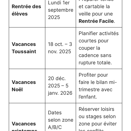
Lundi 1er
Rentrée des
et cartable la
septembre
élèves
veille pour une
2025
Rentrée Facile
.
Planifier activités
courtes pour
Vacances
18 oct. – 3
couper la
Toussaint
nov. 2025
cadence sans
rupture totale.
Profiter pour
20 déc.
Vacances
faire le bilan mi-
2025 – 5
Noël
trimestre avec
janv. 2026
l’enfant.
Réserver loisirs
Dates
ou stages selon
selon zone
Vacances
zone pour éviter
A/B/C