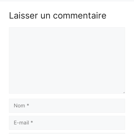
Laisser un commentaire
Commentaire
Nom
E-
mail