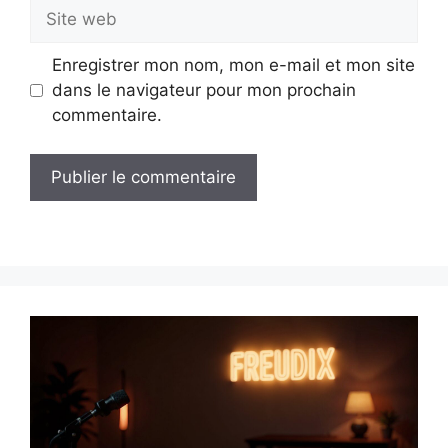
Site
web
Enregistrer mon nom, mon e-mail et mon site
dans le navigateur pour mon prochain
commentaire.
A
l
t
e
r
n
a
t