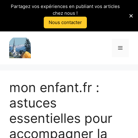
Partagez vos expériences en publiant vos articles
chez nous !
Nous contacter
Aller
au
Menu
contenu
mon enfant.fr :
astuces
essentielles pour
accompagner la