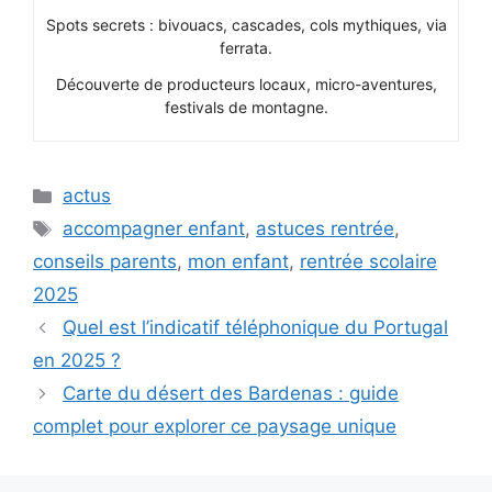
Spots secrets : bivouacs, cascades, cols mythiques, via
ferrata.
Découverte de producteurs locaux, micro-aventures,
festivals de montagne.
Catégories
actus
Étiquettes
accompagner enfant
,
astuces rentrée
,
conseils parents
,
mon enfant
,
rentrée scolaire
2025
Quel est l’indicatif téléphonique du Portugal
en 2025 ?
Carte du désert des Bardenas : guide
complet pour explorer ce paysage unique