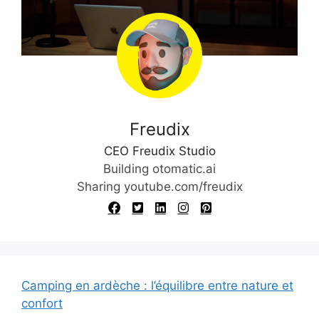
i
v
e
:
Freudix
CEO Freudix Studio
Building otomatic.ai
Sharing youtube.com/freudix
Camping en ardèche : l’équilibre entre nature et
confort