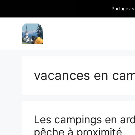
Partagez v
Aller
au
contenu
vacances en cam
Les campings en ar
pêche à proximité