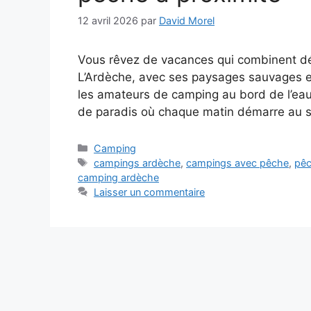
12 avril 2026
par
David Morel
Vous rêvez de vacances qui combinent déte
L’Ardèche, avec ses paysages sauvages et
les amateurs de camping au bord de l’eau
de paradis où chaque matin démarre au
Catégories
Camping
Étiquettes
campings ardèche
,
campings avec pêche
,
pêc
camping ardèche
Laisser un commentaire