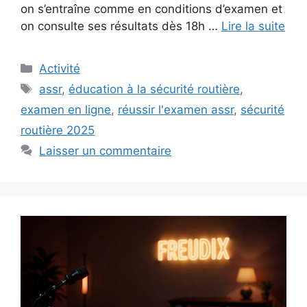
on s’entraîne comme en conditions d’examen et
on consulte ses résultats dès 18h …
Lire la suite
Catégories
Activité
Étiquettes
assr
,
éducation à la sécurité routière
,
examen en ligne
,
réussir l'examen assr
,
sécurité
routière 2025
Laisser un commentaire