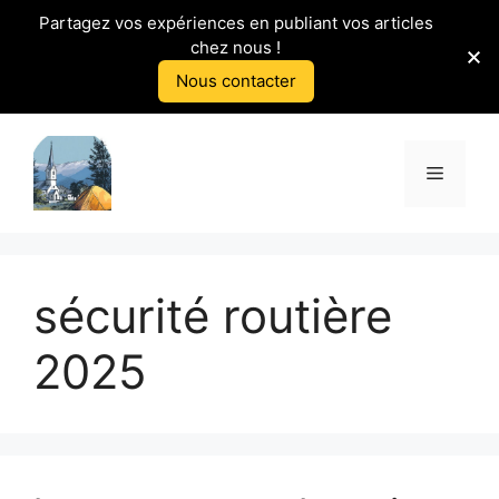
Partagez vos expériences en publiant vos articles
chez nous !
Nous contacter
Aller
au
Menu
contenu
sécurité routière
2025