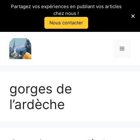
Partagez vos expériences en publiant vos articles
chez nous !
Nous contacter
Aller
au
Menu
contenu
gorges de
l’ardèche