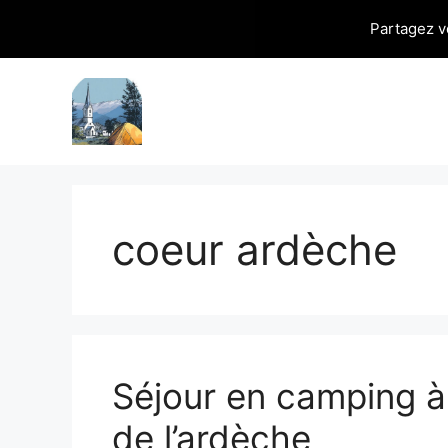
Partagez v
Aller
au
contenu
coeur ardèche
Séjour en camping à 
de l’ardèche