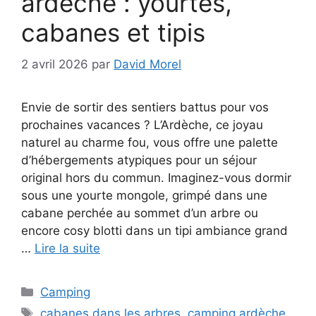
ardèche : yourtes,
cabanes et tipis
2 avril 2026
par
David Morel
Envie de sortir des sentiers battus pour vos
prochaines vacances ? L’Ardèche, ce joyau
naturel au charme fou, vous offre une palette
d’hébergements atypiques pour un séjour
original hors du commun. Imaginez-vous dormir
sous une yourte mongole, grimpé dans une
cabane perchée au sommet d’un arbre ou
encore cosy blotti dans un tipi ambiance grand
…
Lire la suite
Catégories
Camping
Étiquettes
cabanes dans les arbres
,
camping ardèche
,