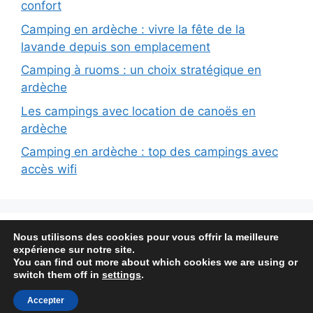
confort
Camping en ardèche : vivre la fête de la
lavande depuis son emplacement
Camping à ruoms : un choix stratégique en
ardèche
Les campings avec location de canoës en
ardèche
Camping en ardèche : top des campings avec
accès wifi
Nous utilisons des cookies pour vous offrir la meilleure
Conditions générales
Mentions légales
expérience sur notre site.
Politique de confidentialité
Sitemap
You can find out more about which cookies we are using or
switch them off in
settings
.
© 2026 Camping Veille Eglise
• Construit avec
GeneratePress
Accepter