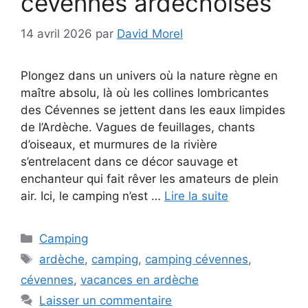
cévennes ardéchoises
14 avril 2026
par
David Morel
Plongez dans un univers où la nature règne en
maître absolu, là où les collines lombricantes
des Cévennes se jettent dans les eaux limpides
de l’Ardèche. Vagues de feuillages, chants
d’oiseaux, et murmures de la rivière
s’entrelacent dans ce décor sauvage et
enchanteur qui fait rêver les amateurs de plein
air. Ici, le camping n’est …
Lire la suite
Catégories
Camping
Étiquettes
ardèche
,
camping
,
camping cévennes
,
cévennes
,
vacances en ardèche
Laisser un commentaire