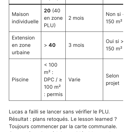
20
(40
Maison
Non si <
en zone
2 mois
individuelle
150 m²
PLU)
Extension
Oui si >
en zone
>
40
3 mois
150 m²
urbaine
< 100
m² :
Selon
Piscine
DPC / ≥
Varie
projet
100 m²
: permis
Lucas a failli se lancer sans vérifier le PLU.
Résultat : plans retoqués. Le lesson learned ?
Toujours commencer par la carte communale.