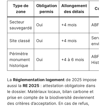
Type de
Obligation
Allongement
Consu
zone
permis
des délais
Secteur
Oui
+4 mois
ABF
sauvegardé
Service
Site classé
Oui
+4 mois
enviro
Périmètre
ABF, M
monument
Oui
+4 à 6 mois
Histori
historique
La
Réglementation logement
de 2025 impose
aussi la
RE 2025
: attestation obligatoire dans
le dossier. Matériaux locaux, bilan carbone et
prise en compte de la biodiversité deviennent
des critères d’acceptation. En cas de refus,