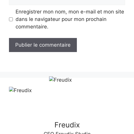
web
Enregistrer mon nom, mon e-mail et mon site
dans le navigateur pour mon prochain
commentaire.
A
l
t
e
r
n
a
t
Freudix
i
v