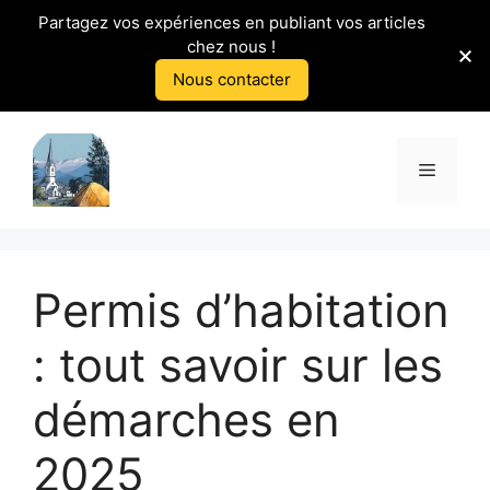
Partagez vos expériences en publiant vos articles
chez nous !
Nous contacter
Aller
au
Menu
contenu
Permis d’habitation
: tout savoir sur les
démarches en
2025