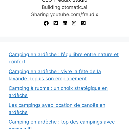
CEO Freudix Studio
e
Building otomatic.ai
:
Sharing youtube.com/freudix
Camping en ardèche : l’équilibre entre nature et
confort
Camping en ardèche : vivre la fête de la
lavande depuis son emplacement
Camping à ruoms : un choix stratégique en
ardèche
Les campings avec location de canoës en
ardèche
Camping en ardèche : top des campings avec