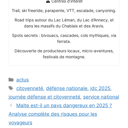
🏔️ Centres d’intérêt
Trail, ski freeride, parapente, VTT, escalade, canyoning.
Road trips autour du Lac Léman, du Lac d’Annecy, et
dans les massifs du Chablais et des Aravis.
Spots secrets : bivouacs, cascades, cols mythiques, via
ferrata.
Découverte de producteurs locaux, micro-aventures,
festivals de montagne.
Catégories
actus
Étiquettes
citoyenneté
,
défense nationale
,
jdc 2025
,
journée défense et citoyenneté
,
service national
Malte est-il un pays dangereux en 2025 ?
Analyse complète des risques pour les
voyageurs