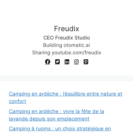
r
n
a
t
Freudix
i
v
CEO Freudix Studio
e
Building otomatic.ai
:
Sharing youtube.com/freudix
Camping en ardèche : l’équilibre entre nature et
confort
Camping en ardèche : vivre la fête de la
lavande depuis son emplacement
Camping à ruoms : un choix stratégique en