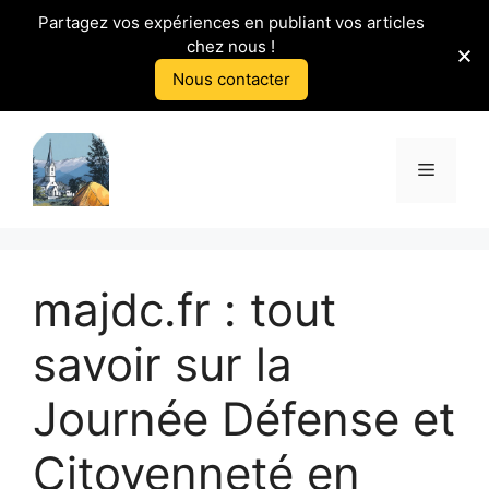
Partagez vos expériences en publiant vos articles
chez nous !
Nous contacter
Aller
au
Menu
contenu
majdc.fr : tout
savoir sur la
Journée Défense et
Citoyenneté en