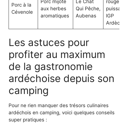
Porc mijoté
Le Chat
rouge
Porc à la
aux herbes
Qui Pêche,
puissant
Cévenole
aromatiques
Aubenas
IGP
Ardèche
Les astuces pour
profiter au maximum
de la gastronomie
ardéchoise depuis son
camping
Pour ne rien manquer des trésors culinaires
ardéchois en camping, voici quelques conseils
super pratiques :