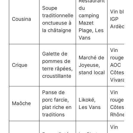
Restaurant
Soupe
du
Vin blanc
traditionnelle
camping
Cousina
IGP
onctueuse à
Mazet
Ardèche
la châtaigne
Plage, Les
Vans
Vin
Galette de
Marché de
rouge
pommes de
Crique
Joyeuse,
AOC
terre râpées,
stand local
Côtes du
croustillante
Vivarais
Panse de
Vin
porc farcie,
Likoké,
rouge
Maôche
plat riche en
Les Vans
Côtes du
traditions
Rhône
Vin