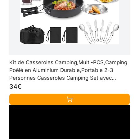
Kit de Casseroles Camping,Multi-PCS,Camping
Poêlé en Aluminium Durable,Portable 2-3
Personnes Casseroles Camping Set avec
Assiette Bol Ustensiles de Cuisine pour
34€
Pêche,Outdoor,Randonnée