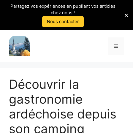
Partagez vos expériences en publiant vos articles
chez nous !
Nous contacter
Aller
au
Menu
contenu
Découvrir la
gastronomie
ardéchoise depuis
son camping