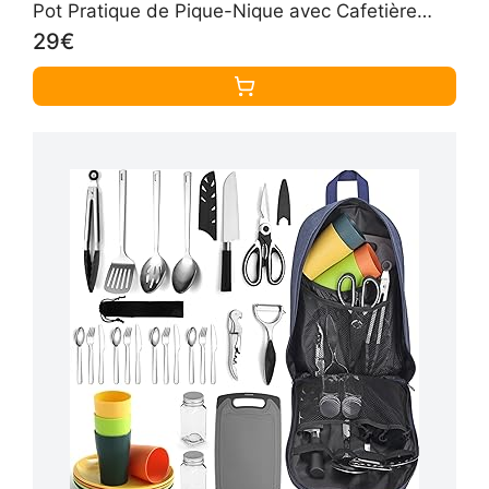
Pot Pratique de Pique-Nique avec Cafetière
Théière pour Randonnée
29€