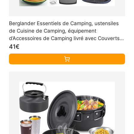
Berglander Essentiels de Camping, ustensiles
de Cuisine de Camping, équipement
d’Accessoires de Camping livré avec Couverts
de Camping, Assiettes et Tasses, idéal pour
41€
cuisinière extérieure, Pique