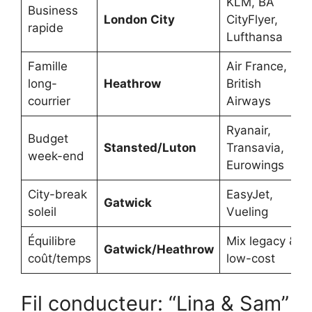
KLM, BA
Business
London City
CityFlyer,
rapide
Lufthansa
Famille
Air France,
long-
Heathrow
British
courrier
Airways
Ryanair,
Budget
Stansted/Luton
Transavia,
week-end
Eurowings
City-break
EasyJet,
Gatwick
soleil
Vueling
Équilibre
Mix legacy &
Gatwick/Heathrow
coût/temps
low-cost
Fil conducteur: “Lina & Sam”