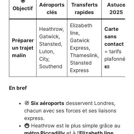
🎯
Aéroports
Transferts
Astuce
Objectif
clés
rapides
2025
Elizabeth
Heathrow,
Carte
line,
Gatwick,
sans
Préparer
Gatwick
Stansted,
contact
un trajet
Express,
Luton,
= tarifs
malin
Thameslink,
City,
plafonnés
Stansted
Southend
🪪
Express
En bref
🧭
Six aéroports
desservent Londres,
chacun avec ses forces et ses liaisons
express.
🚇 Heathrow est le plus simple grâce au
métro Piccadilly
et à l’
Elizabeth line
.