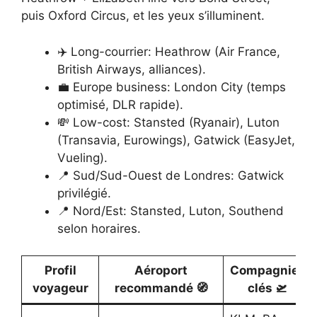
puis Oxford Circus, et les yeux s’illuminent.
✈️ Long-courrier: Heathrow (Air France,
British Airways, alliances).
💼 Europe business: London City (temps
optimisé, DLR rapide).
💸 Low-cost: Stansted (Ryanair), Luton
(Transavia, Eurowings), Gatwick (EasyJet,
Vueling).
📍 Sud/Sud-Ouest de Londres: Gatwick
privilégié.
📍 Nord/Est: Stansted, Luton, Southend
selon horaires.
Profil
Aéroport
Compagnies
voyageur
recommandé 🧭
clés 🛫