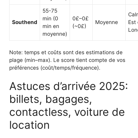
55-75
Cal
min
(0
0£–0£
Southend
Moyenne
Est
min en
(~0£)
Lon
moyenne)
Note: temps et coûts sont des estimations de
plage (min–max). Le score tient compte de vos
préférences (coût/temps/fréquence).
Astuces d’arrivée 2025:
billets, bagages,
contactless, voiture de
location