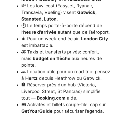
💸 Les low-cost (EasyJet, Ryanair,
Transavia, Vueling) visent
Gatwick,
Stansted, Luton
.
⏱️ Le temps porte-à-porte dépend de
l’
heure d’arrivée
autant que de l’aéroport.
🧳 Pour un week-end éclair,
London City
est imbattable.
🚕 Taxis et transferts privés: confort,
mais
budget en flèche
aux heures de
pointe.
🚗 Location utile pour un road trip: pensez
à
Hertz
depuis Heathrow ou Gatwick.
🏨 Réserver près d’un hub (Victoria,
Liverpool Street, St Pancras) simplifie
tout —
Booking.com
aide.
🎟️ Activités et billets coupe-file: cap sur
GetYourGuide
pour sécuriser l’agenda.