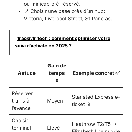
ou minicab pré-réservé.
📍 Choisir une base près d’un hub:
Victoria, Liverpool Street, St Pancras.
trackr.fr tech : comment optimiser votre
suivi d'activité en 2025 ?
Gain de
Astuce
temps
Exemple concret ✅
⏳
Réserver
Stansted Express e-
trains à
Moyen
ticket 📱
l’avance
Choisir
Heathrow T2/T5 →
terminal
Élevé
Elizabeth line rapide