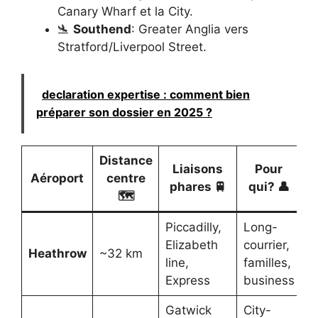
Canary Wharf et la City.
🛬
Southend
: Greater Anglia vers
Stratford/Liverpool Street.
declaration expertise : comment bien
préparer son dossier en 2025 ?
Distance
Liaisons
Pour
Aéroport
centre
phares 🚆
qui? 👤
🗺️
Piccadilly,
Long-
Elizabeth
courrier,
Heathrow
~32 km
line,
familles,
Express
business
Gatwick
City-