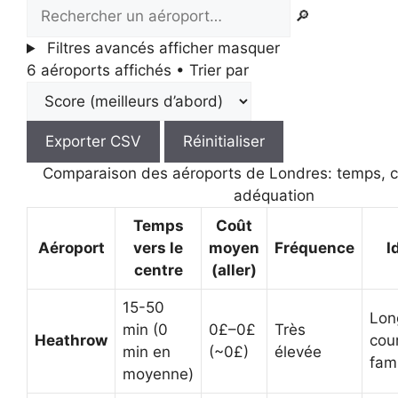
🔎
Filtres avancés
afficher
masquer
6 aéroports affichés
•
Trier par
Exporter CSV
Réinitialiser
Comparaison des aéroports de Londres: temps, c
adéquation
Temps
Coût
Aéroport
vers le
moyen
Fréquence
I
centre
(aller)
15-50
Lon
min
(0
0£–0£
Très
Heathrow
cour
min en
(~0£)
élevée
fami
moyenne)