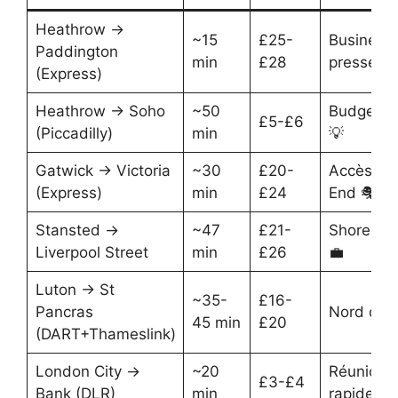
Heathrow →
~15
£25-
Business
Paddington
min
£28
pressé 🧳
(Express)
Heathrow → Soho
~50
Budget m
£5-£6
(Piccadilly)
min
💡
Gatwick → Victoria
~30
£20-
Accès We
(Express)
min
£24
End 🎭
Stansted →
~47
£21-
Shoreditc
Liverpool Street
min
£26
💼
Luton → St
~35-
£16-
Pancras
Nord centr
45 min
£20
(DART+Thameslink)
London City →
~20
Réunions
£3-£4
Bank (DLR)
min
rapides ⚡