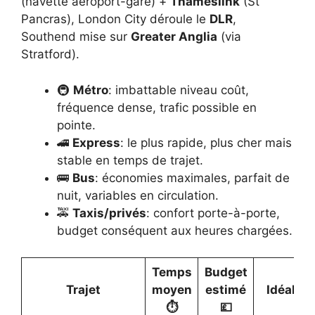
(navette aéroport-gare) +
Thameslink
(St
Pancras), London City déroule le
DLR
,
Southend mise sur
Greater Anglia
(via
Stratford).
🚇
Métro
: imbattable niveau coût,
fréquence dense, trafic possible en
pointe.
🚄
Express
: le plus rapide, plus cher mais
stable en temps de trajet.
🚌
Bus
: économies maximales, parfait de
nuit, variables en circulation.
🚕
Taxis/privés
: confort porte-à-porte,
budget conséquent aux heures chargées.
Temps
Budget
Trajet
moyen
estimé
Idéal po
⏱️
💷