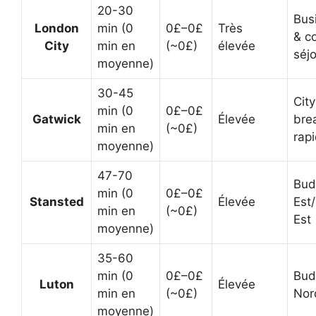
20-30
Bus
London
min
(0
0£–0£
Très
& c
City
min en
(~0£)
élevée
séj
moyenne)
30-45
City
min
(0
0£–0£
Gatwick
Élevée
bre
min en
(~0£)
rap
moyenne)
47-70
Bud
min
(0
0£–0£
Stansted
Élevée
Est
min en
(~0£)
Est
moyenne)
35-60
min
(0
0£–0£
Bud
Luton
Élevée
min en
(~0£)
Nor
moyenne)