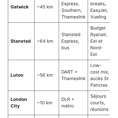
Express,
breaks,
Gatwick
~45 km
Southern,
EasyJet,
Thameslink
Vueling
Budget
Stansted
Ryanair,
Stansted
~64 km
Express,
Est et
bus
Nord-
Est
Low-
DART +
cost mix,
Luton
~56 km
Thameslink
accès St
Pancras
Séjours
London
DLR +
~10 km
courts,
City
métro
réunions