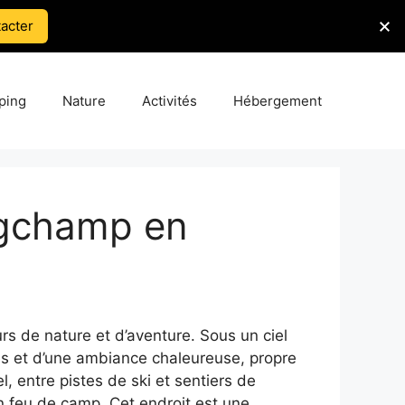
acter
ping
Nature
Activités
Hébergement
ngchamp en
 de nature et d’aventure. Sous un ciel
es et d’une ambiance chaleureuse, propre
, entre pistes de ski et sentiers de
un feu de camp. Cet endroit est une