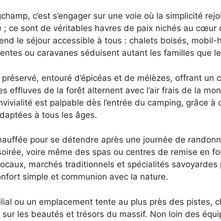
amp, c’est s’engager sur une voie où la simplicité rejoin
 ; ce sont de véritables havres de paix nichés au cœur
nd le séjour accessible à tous : chalets boisés, mobil
tes ou caravanes séduisent autant les familles que les 
réservé, entouré d’épicéas et de mélèzes, offrant un ca
s effluves de la forêt alternent avec l’air frais de la m
vialité est palpable dès l’entrée du camping, grâce à 
aptées à tous les âges.
hauffée pour se détendre après une journée de randonn
soirée, voire même des spas ou centres de remise en f
caux, marchés traditionnels et spécialités savoyardes 
confort simple et communion avec la nature.
ial ou un emplacement tente au plus près des pistes, 
e sur les beautés et trésors du massif. Non loin des éq