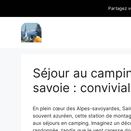
Partagez v
Aller
au
contenu
Séjour au campi
savoie : convivia
En plein cœur des Alpes-savoyardes, Sai
souvent azuréen, cette station de montag
aux séjours en camping. Imaginez un décor
randonnée, tandis que le vent caresse dou