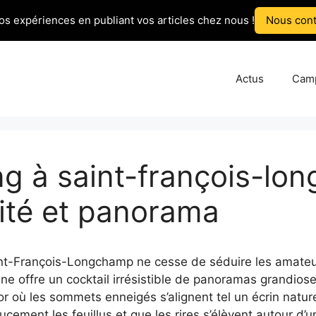
os expériences en publiant vos articles chez nous !
Nous cont
Actus
Cam
ng à saint-françois-lo
lité et panorama
nt-François-Longchamp ne cesse de séduire les amateurs
ne offre un cocktail irrésistible de panoramas grandios
 où les sommets enneigés s’alignent tel un écrin naturel
cement les feuillus et que les rires s’élèvent autour d’